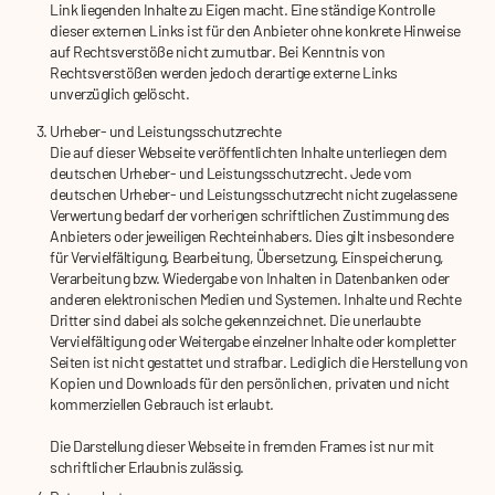
Link liegenden Inhalte zu Eigen macht. Eine ständige Kontrolle
dieser externen Links ist für den Anbieter ohne konkrete Hinweise
auf Rechtsverstöße nicht zumutbar. Bei Kenntnis von
Rechtsverstößen werden jedoch derartige externe Links
unverzüglich gelöscht.
Urheber- und Leistungsschutzrechte
Die auf dieser Webseite veröffentlichten Inhalte unterliegen dem
deutschen Urheber- und Leistungsschutzrecht. Jede vom
deutschen Urheber- und Leistungsschutzrecht nicht zugelassene
Verwertung bedarf der vorherigen schriftlichen Zustimmung des
Anbieters oder jeweiligen Rechteinhabers. Dies gilt insbesondere
für Vervielfältigung, Bearbeitung, Übersetzung, Einspeicherung,
Verarbeitung bzw. Wiedergabe von Inhalten in Datenbanken oder
anderen elektronischen Medien und Systemen. Inhalte und Rechte
Dritter sind dabei als solche gekennzeichnet. Die unerlaubte
Vervielfältigung oder Weitergabe einzelner Inhalte oder kompletter
Seiten ist nicht gestattet und strafbar. Lediglich die Herstellung von
Kopien und Downloads für den persönlichen, privaten und nicht
kommerziellen Gebrauch ist erlaubt.
Die Darstellung dieser Webseite in fremden Frames ist nur mit
schriftlicher Erlaubnis zulässig.