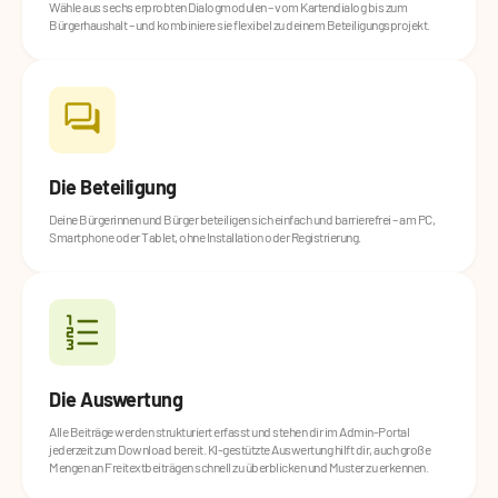
Wähle aus sechs erprobten Dialogmodulen – vom Kartendialog bis zum
Bürgerhaushalt – und kombiniere sie flexibel zu deinem Beteiligungsprojekt.
Die Beteiligung
Deine Bürgerinnen und Bürger beteiligen sich einfach und barrierefrei – am PC,
Smartphone oder Tablet, ohne Installation oder Registrierung.
Die Auswertung
Alle Beiträge werden strukturiert erfasst und stehen dir im Admin-Portal
jederzeit zum Download bereit. KI-gestützte Auswertung hilft dir, auch große
Mengen an Freitextbeiträgen schnell zu überblicken und Muster zu erkennen.