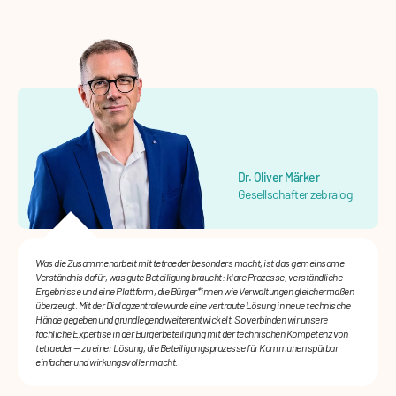
Dr. Oliver Märker
Gesellschafter zebralog
Was die Zusammenarbeit mit tetraeder besonders macht, ist das gemeinsame
Verständnis dafür, was gute Beteiligung braucht: klare Prozesse, verständliche
Ergebnisse und eine Plattform, die Bürger*innen wie Verwaltungen gleichermaßen
überzeugt. Mit der Dialogzentrale wurde eine vertraute Lösung in neue technische
Hände gegeben und grundlegend weiterentwickelt. So verbinden wir unsere
fachliche Expertise in der Bürgerbeteiligung mit der technischen Kompetenz von
tetraeder — zu einer Lösung, die Beteiligungsprozesse für Kommunen spürbar
einfacher und wirkungsvoller macht.