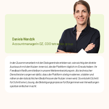
Daniela Wandzik
Accountmanagerin DZ, COO tetraeder.group
In der Zusammenarbeit mit der Dialogzentrale erleben wir, wie wichtig der direkte
Austausch mit den Nutzer:innen ist, die die Plattform täglich im Einsatz haben: Ihr
Feedback fließt unmittelbar in unsere Weiterentwicklung ein. Als technischer
Dienstleister sorgen wir dafür, dass die Plattform stetig moderner, stabiler und
näher an den tatsächlichen Bedürfnissen der Nutzer:innen wird. So entsteht Schritt
für Schritt eine Lösung, die Beteiligungsprozesse für Bürgerinnen wie Verwaltungen
spürbar einfacher macht.